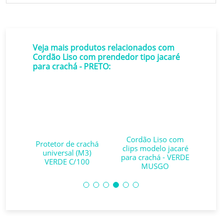
Veja mais produtos relacionados com
Cordão Liso com prendedor tipo jacaré
para crachá - PRETO:
om
Cordão Liso com
C
Protetor de crachá
caré
clips modelo jacaré
cli
universal (M3)
AZUL
para crachá - VERDE
VERDE C/100
MUSGO