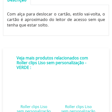
Descrição
Com alça para deslocar o cartão, estilo vai-volta, o
cartão é aproximado do leitor de acesso sem que
tenha que estar solto.
Veja mais produtos relacionados com
Roller clips Liso sem personalização -
VERDE :
om
C
Roller clips Liso
Roller clips Liso
caré
p
sem personalização
sem personalização