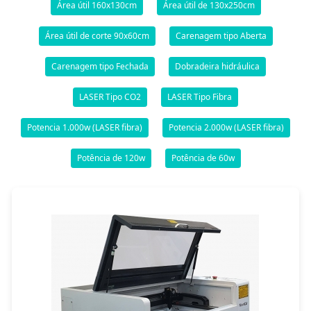
Área útil 160x130cm
Área útil de 130x250cm
Área útil de corte 90x60cm
Carenagem tipo Aberta
Carenagem tipo Fechada
Dobradeira hidráulica
LASER Tipo CO2
LASER Tipo Fibra
Potencia 1.000w (LASER fibra)
Potencia 2.000w (LASER fibra)
Potência de 120w
Potência de 60w