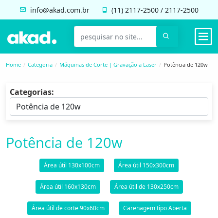
info@akad.com.br
(11)
2117-2500
/
2117-2500
Home
Categoria
Máquinas de Corte | Gravação a Laser
Potência de 120w
Categorias:
Potência de 120w
Área útil 130x100cm
Área útil 150x300cm
Área útil 160x130cm
Área útil de 130x250cm
Área útil de corte 90x60cm
Carenagem tipo Aberta