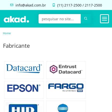
info@akad.com.br
(11)
2117-2500
/
2117-2500
Home
Fabricante