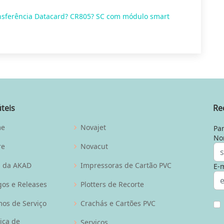
nsferência Datacard? CR805? SC com módulo smart
úteis
Re
me
Novajet
Par
No
re
Novacut
g da AKAD
Impressoras de Cartão PVC
E-m
gos e Releases
Plotters de Recorte
os de Serviço
Crachás e Cartões PVC
tica de
Serviços