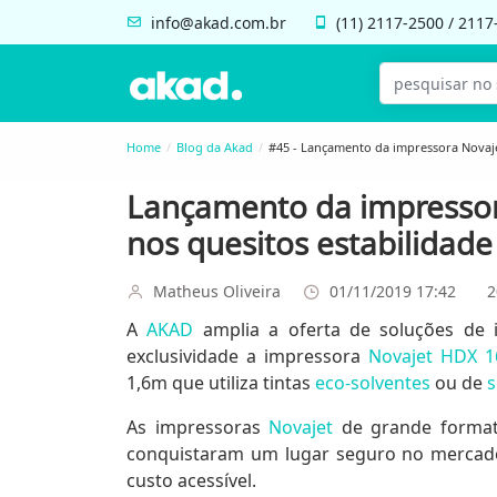
info@akad.com.br
(11)
2117-2500
/
2117
Home
Blog da Akad
#45 - Lançamento da impressora Novajet
Lançamento da impressor
nos quesitos estabilidade 
Matheus Oliveira
01/11/2019 17:42
2
A
AKAD
amplia a oferta de soluções de 
exclusividade a impressora
Novajet HDX 1
1,6m que utiliza tintas
eco-solventes
ou de
s
As impressoras
Novajet
de grande formato
conquistaram um lugar seguro no mercado
custo acessível.