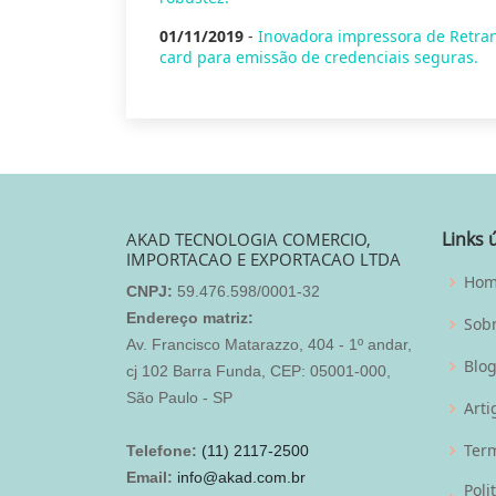
01/11/2019
-
Inovadora impressora de Retra
card para emissão de credenciais seguras.
Links 
AKAD TECNOLOGIA COMERCIO,
IMPORTACAO E EXPORTACAO LTDA
Ho
CNPJ:
59.476.598/0001-32
Endereço matriz:
Sob
Av. Francisco Matarazzo, 404 - 1º andar,
Blo
cj 102 Barra Funda, CEP: 05001-000,
São Paulo - SP
Arti
Term
Telefone:
(11) 2117-2500
Email:
info@akad.com.br
Poli