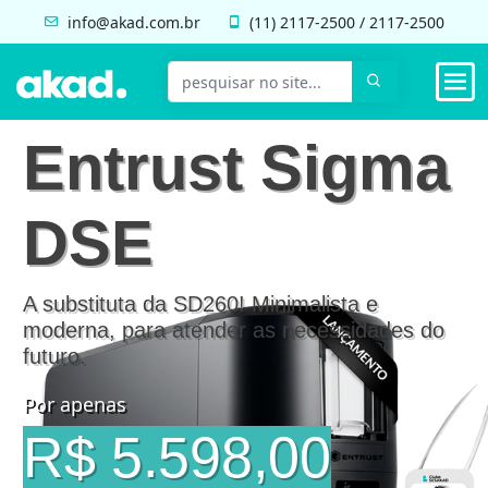
info@akad.com.br
(11)
2117-2500
/
2117-2500
Entrust Sigma
DSE
A substituta da SD260! Minimalista e
moderna, para atender as necessidades do
futuro.
Por apenas
R$ 5.598,00