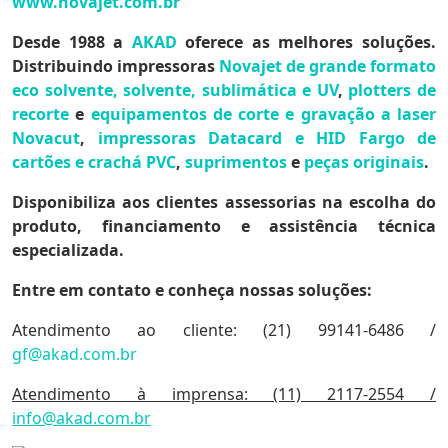
www.novajet.com.br
Desde 1988 a
AKAD
oferece as melhores soluções.
Distribuindo impressoras
Novajet de grande formato
eco solvente, solvente, sublimática e UV
,
plotters de
recorte
e
equipamentos de corte e gravação a laser
Novacut
,
impressoras Datacard e HID Fargo de
cartões
e crachá
PVC
,
suprimentos
e
peças originais
.
Disponibiliza aos
clientes assessorias
na escolha do
produto, financiamento e assistência técnica
especializada.
Entre em contato e conheça nossas soluções:
Atendimento ao cliente: (21) 99141-6486 /
gf@akad.com.br
Atendimento à imprensa: (11) 2117-2554 /
info@akad.com.br