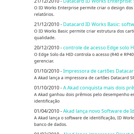
21/12/2010 -
Datacard ID Works Enterprise:
O ID Works Enterprise permite criar o design dos 
relatórios.
21/12/2010 -
Datacard ID Works Basic: soft
O ID Works Basic permite criar estrutura dos car
qualidade.
20/12/2010 -
controle de acesso Edge solo H
O Edge Solo da HID controla o acesso (R40 e RP40
gerenciar.
01/10/2010 -
Impressora de cartões Datacar
A Akad lança a impressora de cartões Datacard S
01/10/2010 -
A Akad conquista mais dois pr
A Akad ganhou dois prêmios pelo desempenho em v
identificação
01/04/2010 -
Akad lança novo Software de Id
A Akad lança o software de identificação, ID Work
banco de dados.