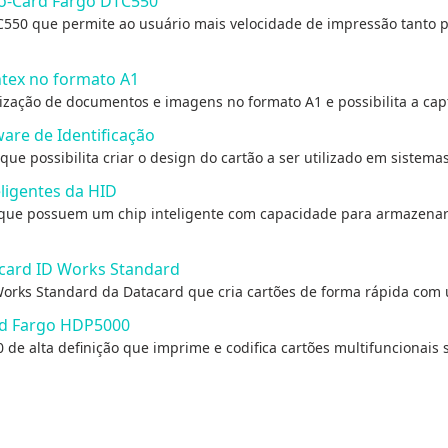
to-Card Fargo DTC550
C550 que permite ao usuário mais velocidade de impressão tanto 
ntex no formato A1
lização de documentos e imagens no formato A1 e possibilita a ca
are de Identificação
e possibilita criar o design do cartão a ser utilizado em sistemas 
ligentes da HID
D que possuem um chip inteligente com capacidade para armazena
card ID Works Standard
Works Standard da Datacard que cria cartões de forma rápida com u
nd Fargo HDP5000
de alta definição que imprime e codifica cartões multifuncionais 