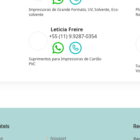
Impressoras de Grande Formato, UV, Solvente, Eco-
Pl
solvente
Ro
Leticia Freire
+55 (11) 9.9287-0354
Suprimentos para Impressoras de Cartão
PVC
Su
Vi
úteis
Re
me
Novajet
Par