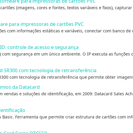
 software para impressoras de cartões PVC
cartões (imagens, cores e fontes, textos variáveis e fixos), captura
ware para impressoras de cartões PVC
tões com informações estáticas e variáveis, conectar com banco de
ID: controle de acesso e segurança
) com segurança em um único ambiente. O IP executa as funções da p
d SR300 com tecnologia de retransferência
R300 com tecnologia de retransferência que permite obter imagen
êmios da Datacard
endas e soluções de identificação, em 2009: Datacard Sales Achi
entificação
s Basic. Ferramenta que permite criar estrutura de cartões com in