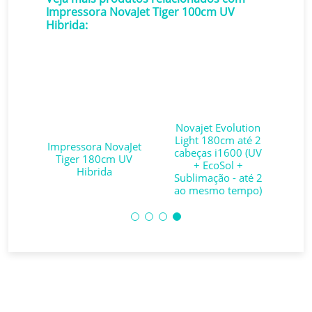
Impressora NovaJet Tiger 100cm UV
Hibrida:
aJet
Novajet Evolution
 UV
Light 180cm até 2
Imp
Impressora NovaJet
 -
cabeças i1600 (UV
U
Tiger 180cm UV
+ EcoSol +
i
Hibrida
iz
Sublimação - até 2
V
ao mesmo tempo)