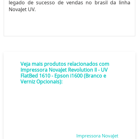
legado de sucesso de vendas no brasil da linha
NovaJet UV.
Veja mais produtos relacionados com
Impressora NovaJet Revolution II - UV
FlatBed 1610 - Epson i1600 (Branco e
Verniz Opcionais):
n
Im
2
Impressora NovaJet
Fla
V