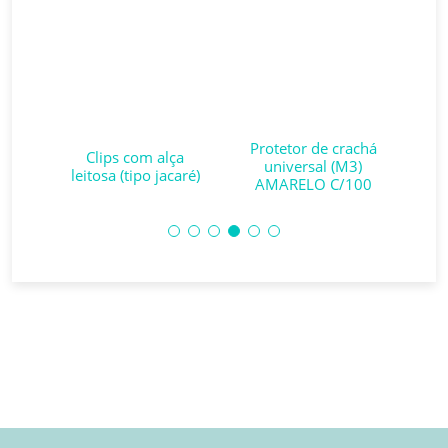
om
Protetor de crachá
Pr
caré
Clips com alça
universal (M3)
-
leitosa (tipo jacaré)
AMARELO C/100