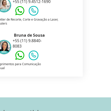
+55 (11) 9.4512-1690
otter de Recorte, Corte e Gravação a Laser,
uters
Bruna de Sousa
+55 (11) 9.8840-
8083
primentos para Comunicação
sual