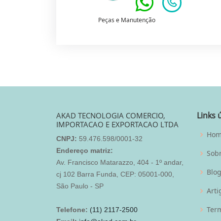
Peças e Manutenção
Links 
AKAD TECNOLOGIA COMERCIO,
IMPORTACAO E EXPORTACAO LTDA
Ho
CNPJ:
59.476.598/0001-32
Endereço matriz:
Sob
Av. Francisco Matarazzo, 404 - 1º andar,
Blo
cj 102 Barra Funda, CEP: 05001-000,
São Paulo - SP
Arti
Term
Telefone:
(11) 2117-2500