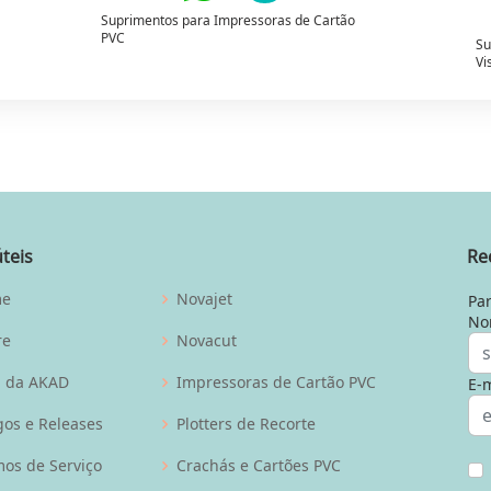
Suprimentos para Impressoras de Cartão
PVC
Su
Vi
úteis
Re
me
Novajet
Par
No
re
Novacut
g da AKAD
Impressoras de Cartão PVC
E-m
gos e Releases
Plotters de Recorte
os de Serviço
Crachás e Cartões PVC