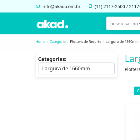
info@akad.com.br
(11)
2117-2500
/
2117
Home
Categoria
Plotters de Recorte
Largura de 1660mm
Lar
Categorias:
Plotte
C