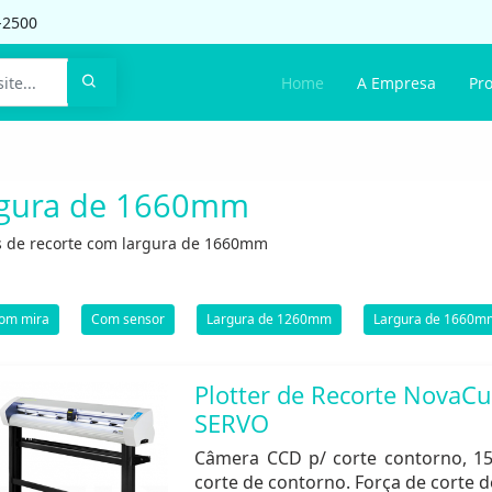
-2500
Home
A Empresa
Pr
gura de 1660mm
rs de recorte com largura de 1660mm
om mira
Com sensor
Largura de 1260mm
Largura de 1660m
Plotter de Recorte NovaC
SERVO
Câmera CCD p/ corte contorno, 1
corte de contorno. Força de corte 