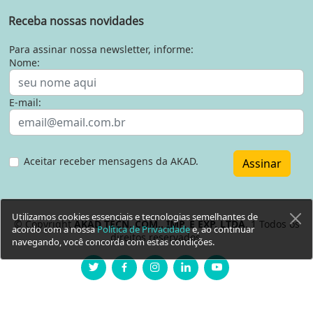
Receba nossas novidades
Para assinar nossa newsletter, informe:
Nome:
E-mail:
Aceitar receber mensagens da AKAD.
Assinar
Utilizamos cookies essenciais e tecnologias semelhantes de
© Copyright
AKAD TECN. COM., IMP. E EXP. LTDA
. 1 Todos os
acordo com a nossa
Política de Privacidade
e, ao continuar
direitos reservados.
navegando, você concorda com estas condições.