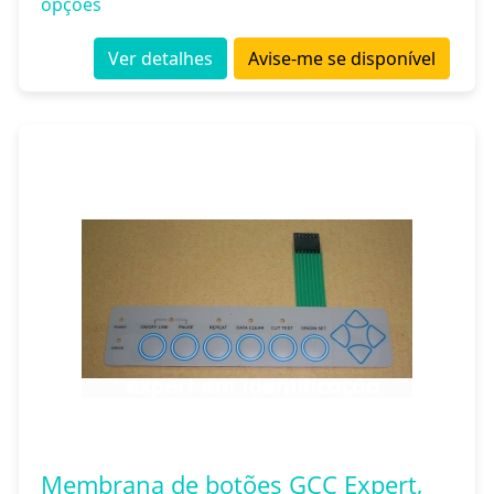
opções
Ver detalhes
Avise-me se disponível
Membrana de botões GCC Expert,