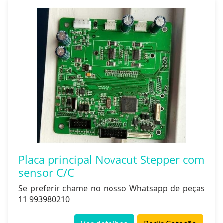
Placa principal Novacut Stepper com
sensor C/C
Se preferir chame no nosso Whatsapp de peças
11 993980210