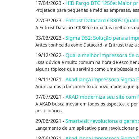
17/04/2023 -
HID Fargo DTC 1250e: Maior pr
Projetada para pequenas e médias empresas, es
22/03/2023 -
Entrust Datacard CR805: Quali
A Entrust Datacard CR805 é uma das melhores op
03/03/2023 -
Sigma DS2: Solução para a impr
Antes conhecida como Datacard, a Entrust traz a 
19/12/2022 -
Qual a melhor impressora de c
Essa dúvida é muito comum na hora de escolher a 
alguns tópicos que servirão como uma bússola ne
19/11/2021 -
Akad lança impressora Sigma E
Anunciamos o lançamento do novo modelo que gar
07/07/2021 -
AKAD moderniza seu site com f
A AKAD busca inovar em todos os aspectos, e por 
aos usuários.
29/06/2021 -
Smartvisit revoluciona o geren
Lançamento de um aplicativo para revolucionar p
18/06/2021 -
Akad lança impressora Sigma D