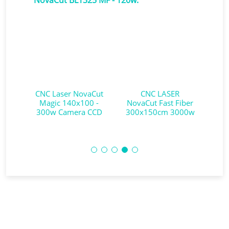
iber
00w
CNC Laser NovaCut
CNC LASER
CNC
o -
Magic 140x100 -
NovaCut Fast Fiber
Mag
ara
300w Camera CCD
300x150cm 3000w
Eixo