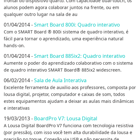
frontal do dispositivo quarto. Com capacidade dual-touch, os
alunos podem agora colaborar juntos na frente, ou em
qualquer outro lugar na sala de au
01/04/2014 -
Smart Board 800i: Quadro interativo
Com o SMART Board ® 800i sistema de quadro interativo, é
fácil para tornar o aprendizado, uma experiência natural
hands-on.
01/04/2014 -
Smart Board 885ix2: Quadro interativo
Aumente o poder do aprendizado colaborativo com o sistema
de quadro interativo SMART Board® 885ix2 widescreen.
06/02/2014 -
Sala de Aula Interativa
Excelente ferramenta de auxilio aos professores, composta por
lousa digital, projetor, computador e caixas de som, todos
estes equipamentos ajudam a deixar as aulas mais dinâmicas
e interativas
19/03/2013 -
BoardPro V7: Lousa Digital
A Lousa Digital BoardPro V7 funciona com tecnologia resistiva
(por pressão), com isso você tem alta durabilidade da lousa e
precisão no toque. Conexão via USB e não necessita de